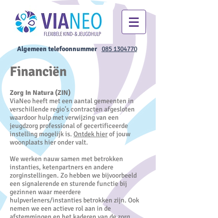
Algemeen telefoonnummer
085 1304770
Financiën
Zorg In Natura (ZIN)
ViaNeo heeft met een aantal gemeenten in
verschillende regio’s contracten afgesloten
waardoor hulp met verwijzing van een
jeugdzorg professional of gecertificeerde
instelling mogelijk is.
Ontdek hier
of jouw
woonplaats hier onder valt.
We werken nauw samen met betrokken
instanties, ketenpartners en andere
zorginstellingen. Zo hebben we bijvoorbeeld
een signalerende en sturende functie bij
gezinnen waar meerdere
hulpverleners/instanties betrokken zijn. Ook
nemen we een actieve rol aan in de
afstemmingen en het kaderen van de zorg,