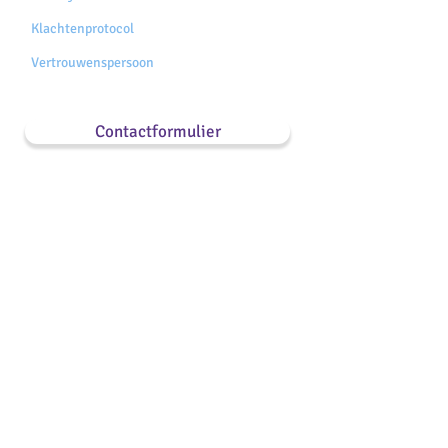
Klachtenprotocol
Vertrouwenspersoon
Contactformulier
Hoofdkantoor Uden
Telefoonnummer
Boekelsedijk 2b
Algemeen:
5404 NK Uden
085 1304770
Telefonisch bereikbaar:
maandag tot en met
donderdag
09:00 - 14:00 uur
Na 14:00 uur en op
vrijdag