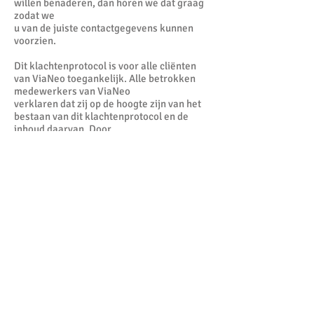
willen benaderen, dan horen we dat graag
zodat we
u van de juiste contactgegevens kunnen
voorzien.
Dit klachtenprotocol is voor alle cliënten
van ViaNeo toegankelijk. Alle betrokken
medewerkers van ViaNeo
verklaren dat zij op de hoogte zijn van het
bestaan van dit klachtenprotocol en de
inhoud daarvan. Door
ondertekening van hun contract hebben
medewerkers van ViaNeo zich
geconformeerd aan de in dit protocol
beschreven wijze van klachtenafhandeling.
Klachtenprotocol – ViaNeo –
www.vianeo.nl