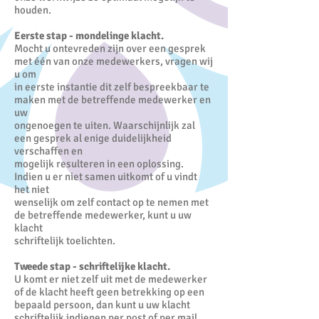
houden.
Eerste stap - mondelinge klacht.
Mocht u ontevreden zijn over een gesprek
met één van onze medewerkers, vragen wij
u om
in eerste instantie dit zelf bespreekbaar te
maken met de betreffende medewerker en
uw
ongenoegen te uiten. Waarschijnlijk zal
een gesprek al enige duidelijkheid
verschaffen en
mogelijk resulteren in een oplossing.
Indien u er niet samen uitkomt of u vindt
het niet
wenselijk om zelf contact op te nemen met
de betreffende medewerker, kunt u uw
klacht
schriftelijk toelichten.
Tweede stap - schriftelijke klacht.
U komt er niet zelf uit met de medewerker
of de klacht heeft geen betrekking op een
bepaald persoon, dan kunt u uw klacht
schriftelijk indienen per post of per mail.