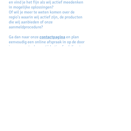
en vind je het fijn als wij actief meedenken
in mogelijke oplossingen?
Of wil je meer te weten komen over de
regio's waarin wij actief zijn, de producten
die wij aanbieden of onze
aanmeldprocedure?
Ga dan naar onze
contactpagina
en plan
eenvoudig een online afspraak in op de door
jou gewenste dag en tijdsstip of vul direct
het volledige
Aanmeldformulier
online in
(mobiel niet beschikbaar)
Algemene Voorwaarden
Privacy Statement
Klachtenprotocol
Vertrouwenspersoon