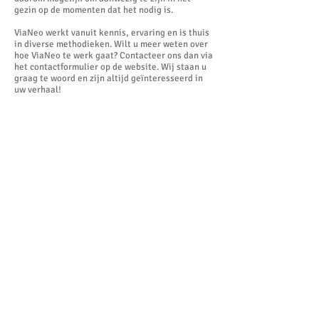
gezin op de momenten dat het nodig is.
ViaNeo werkt vanuit kennis, ervaring en is thuis
in diverse methodieken. Wilt u meer weten over
hoe ViaNeo te werk gaat? Contacteer ons dan via
het contactformulier op de website. Wij staan u
graag te woord en zijn altijd geïnteresseerd in
uw verhaal!
Voor cliënten
Indien u het prettig vindt om thuis extra
begeleiding te krijgen, helpen wij u bepaalde
doelen te bereiken. Door het versterken van de
kracht van het gezin kunnen beperkingen
gecompenseerd en overbrugd worden.
Hoe doen we dat?
Intensieve betrokkenheid en aanwezigheid.
Netwerkonderzoek.
Uitbreiden en/of versterken van
(opvoedings)vaardigheden.
Het betrekken van het gehele gezinssysteem.
Loslaten waar kan.
Samenwerken.