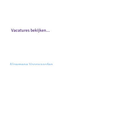
teamleden. Wil jij ook ons team komen
versterken?
Bekijk snel ons aanbod.
Vacatures bekijken...
Algemene Voorwaarden
Privacy Statement
Klachtenprotocol
Vertrouwenspersoon
Contactformulier