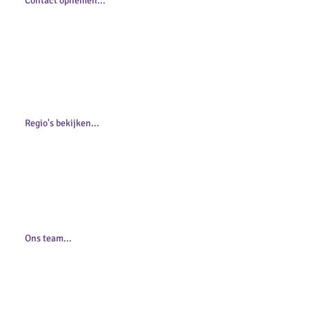
Contact opnemen...
Aanbod per regio
Wij zijn als hulpverlener in verschillende
regio's actief. Het aanbod van jeugdzorg
verschilt per regio. Bekijk hier de
verschillende regio's.
Regio's bekijken...
Ons team
Elke dag zijn wij met een uitgebreid team
van professionals aan het werk. Wij stellen
ze graag aan je voor!
Ons team...
Vacatures
Wij zijn voortdurend op zoek naar nieuwe