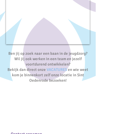
Ben jij op zoek naar een baan in de jeugdzorg?
Wil jij ook werken in een team en jezelf
voortdurend ontwikkelen?
Bekijk dan direct onze
VACATURES
en wie weet
kom je binnenkort zelf onze locatie in Sint
Oedenrode bezoeken!
Maatwerk
Wij werken met diverse partijen samen
om de juiste en meest passende oplossing
voor de jeugdigen te vinden. Vraag naar
de maatwerkoplossingen...